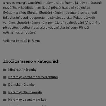
a novou energii. Umožňuje našemu skutečnému já, aby se šťastně
rozzářilo. V každodenním životě přináší hluboké spojení se
Světlem a silou Slunce. Sluneční kámen napomáhá schopnosti
řídit vlastní osud, podporuje nezávislost a sílu. Pokud v životě
váháme, sluneční kámen nám pomůže při rozhodování. Vhodný je i
při pocitech selhání a zvyšuje vědomí vlastní ceny. Přináší
optimismus a nadšení.
Velikost korálků je 8 mm.
Zboží zařazeno v kategoriích
Minerální náramky
Náramky ve znamení zvěrokruhu
Dámské náramky
Náramky dle minerálů
Náramky ve znamení Lva