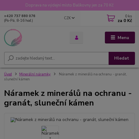
Doprava na výdejní místo Balíkovny jen za 70 Kč
0
ks
+420 737 880 076
CZK
za
0 Kč
(Po-Pá, 8-16 hod.)
Menu
Hledat
Úvod
Minerální náramky
Náramek z minerálů na ochranu - granát,
sluneční kámen
Náramek z minerálů na ochranu -
granát, sluneční kámen