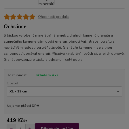
Ohodnotit produkt
Ochránce
S láskou vyrobený minerální náramek z drahých kamenů granátu a
slunečního kamene vám dodá energii, obnoví Vaši ztracenou sílu a
navrátí Vám radostnou tvář v životě. Granát Je kamenem se silnou
schopností dodávat energii. Přispívá k nabrání nových sil a jejich obnově.
Granát povzbuzuje lásku a oddano...
celý popis
Dostupnost
Skladem 4 ks
Obvod
Nejsme plátci DPH
419 Kč
/
ks
Přidat do košíku