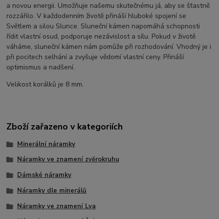
a novou energii. Umožňuje našemu skutečnému já, aby se šťastně
rozzářilo. V každodenním životě přináší hluboké spojení se
Světlem a silou Slunce. Sluneční kámen napomáhá schopnosti
řídit vlastní osud, podporuje nezávislost a sílu. Pokud v životě
váháme, sluneční kámen nám pomůže při rozhodování. Vhodný je i
při pocitech selhání a zvyšuje vědomí vlastní ceny. Přináší
optimismus a nadšení.
Velikost korálků je 8 mm.
Zboží zařazeno v kategoriích
Minerální náramky
Náramky ve znamení zvěrokruhu
Dámské náramky
Náramky dle minerálů
Náramky ve znamení Lva