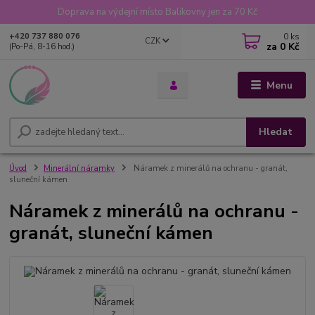
Doprava na výdejní místo Balíkovny jen za 70 Kč
0
ks
+420 737 880 076
CZK
za
0 Kč
(Po-Pá, 8-16 hod.)
Menu
Hledat
Úvod
Minerální náramky
Náramek z minerálů na ochranu - granát,
sluneční kámen
Náramek z minerálů na ochranu -
granát, sluneční kámen