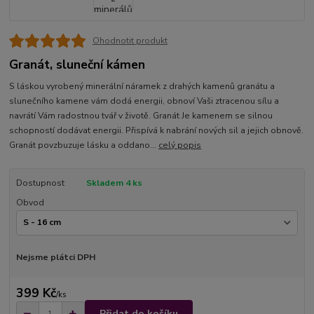
Ohodnotit produkt
Granát, sluneční kámen
S láskou vyrobený minerální náramek z drahých kamenů granátu a
slunečního kamene vám dodá energii, obnoví Vaši ztracenou sílu a
navrátí Vám radostnou tvář v životě. Granát Je kamenem se silnou
schopností dodávat energii. Přispívá k nabrání nových sil a jejich obnově.
Granát povzbuzuje lásku a oddano...
celý popis
Dostupnost
Skladem 4 ks
Obvod
Nejsme plátci DPH
399 Kč
/
ks
Přidat do košíku