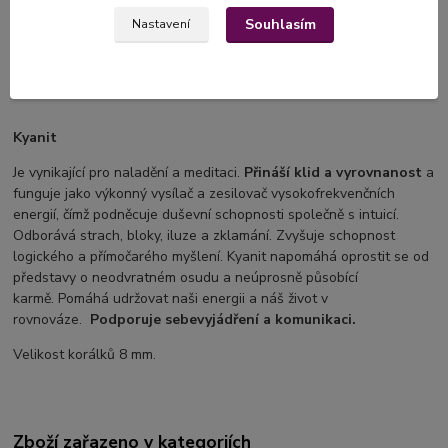
při sebezdokonalování. Chrání před zlem a negativitou.
Zvyšuje
Souhlasím
Nastavení
naši duchovní sílu a posiluje vnímání.
Harmonizuje a rozpouští
blokády. Odstraňuje škodlivé elektromagnetické záření, čistí
geopatogenní zóny.
Kyanit
Je vynikající pro naladění a meditaci.
Přináší klid a vyrovnanost
a
funguje jako výkonný vysílač a zesilovač vysokofrekvenčních
energií, čímž podněcuje duševní schopnosti společně s intuicí.
Odborává strach, bloky, iluze a zklamání. Zvyšuje schopnost
logického a přímočarého myšlení. Kyanit napomáhá oprostit se od
představy o neodvratném osudu a neúprosně působící
karmě. Pomáhá udržovat naši energii a náš život v
rovnováze.
Podporuje sebevyjádření a komunikaci.
Velikost korálků 8 mm.
Zboží zařazeno v kategoriích