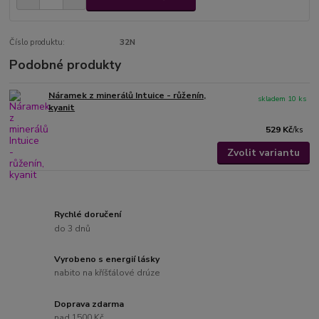
Číslo produktu:
32N
Podobné produkty
Náramek z minerálů Intuice - růženín,
skladem 10 ks
kyanit
529 Kč
/
ks
Zvolit variantu
Rychlé doručení
do 3 dnů
Vyrobeno s energií lásky
nabito na kříšťálové drúze
Doprava zdarma
nad 1500 Kč