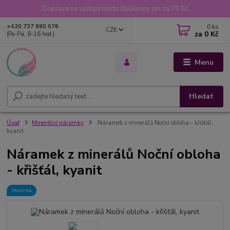
Doprava na výdejní místo Balíkovny jen za 70 Kč
0
ks
+420 737 880 076
CZK
za
0 Kč
(Po-Pá, 8-16 hod.)
Menu
Hledat
Úvod
Minerální náramky
Náramek z minerálů Noční obloha - křišťál,
kyanit
Náramek z minerálů Noční obloha
- křišťál, kyanit
Novinka