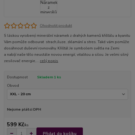
Ohodnotit produkt
S láskou vyrobený minerální náramek z drahých kamenů křišťálu a kyanitu
Vám pomůže odbourat strach,iluze, zklamání a stres. Také vám pomůže
dosáhnout duševní rovnováhy. Křišťál Je symbolem světla na Zemi
a nabíjí naše tělo neustále novou energií, vitalitou a silou. Je velmi silný
zesilovač energie,...
celý popis
Dostupnost
Skladem 1 ks
Obvod
Nejsme plátci DPH
599 Kč
/
ks
Přidat do košíku