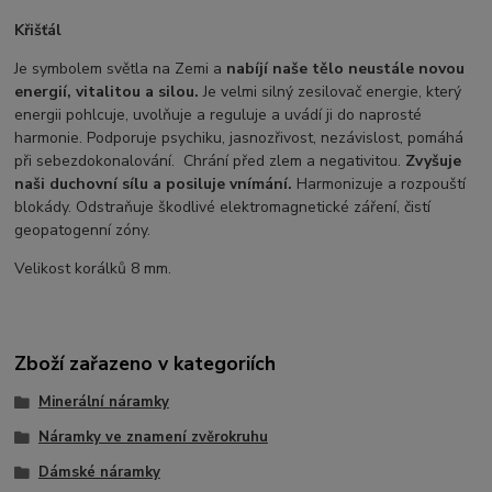
Křišťál
Je symbolem světla na Zemi a
nabíjí naše tělo neustále novou
energií, vitalitou a silou.
Je velmi silný zesilovač energie, který
energii pohlcuje, uvolňuje a reguluje a uvádí ji do naprosté
harmonie. Podporuje psychiku, jasnozřivost, nezávislost, pomáhá
při sebezdokonalování. Chrání před zlem a negativitou.
Zvyšuje
naši duchovní sílu a posiluje vnímání.
Harmonizuje a rozpouští
blokády. Odstraňuje škodlivé elektromagnetické záření, čistí
geopatogenní zóny.
Velikost korálků 8 mm.
Zboží zařazeno v kategoriích
Minerální náramky
Náramky ve znamení zvěrokruhu
Dámské náramky