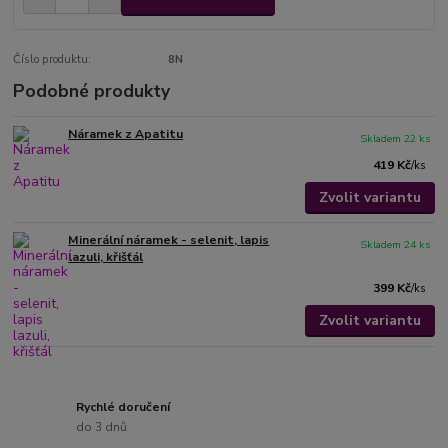
Číslo produktu:
8N
Podobné produkty
Náramek z Apatitu
Skladem 22 ks
419 Kč
/
ks
Zvolit variantu
Minerální náramek - selenit, lapis
Skladem 24 ks
lazuli, křišťál
399 Kč
/
ks
Zvolit variantu
Rychlé doručení
do 3 dnů