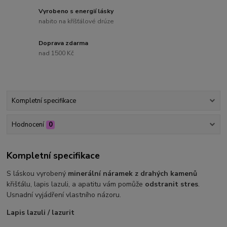
Vyrobeno s energií lásky
nabito na kříšťálové drúze
Doprava zdarma
nad 1500 Kč
Kompletní specifikace
Hodnocení
0
Kompletní specifikace
S láskou vyrobený
minerální náramek z drahých kamenů
křišťálu, lapis lazuli, a apatitu vám pomůže
odstranit stres
.
Usnadní vyjádření vlastního názoru.
Lapis lazuli / lazurit