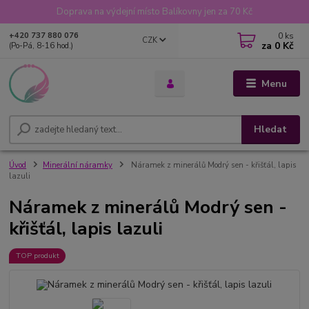
Doprava na výdejní místo Balíkovny jen za 70 Kč
0
ks
+420 737 880 076
CZK
za
0 Kč
(Po-Pá, 8-16 hod.)
Menu
Hledat
Úvod
Minerální náramky
Náramek z minerálů Modrý sen - křišťál, lapis
lazuli
Náramek z minerálů Modrý sen -
křišťál, lapis lazuli
TOP produkt