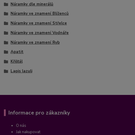
Náramky dle minerálů
Náramky ve znamení Blíženců
Náramky ve znamení Střelce
Náramky ve znamení Vodnáře
Náramky ve znamení Ryb
Apatit
Křišťál
Lapis lazuli
Informace pro zákazníky
O nás
Jak nakupovat