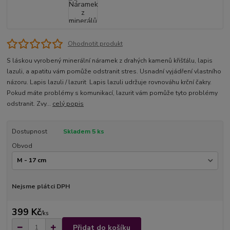
Ohodnotit produkt
S láskou vyrobený minerální náramek z drahých kamenů křišťálu, lapis
lazuli, a apatitu vám pomůže odstranit stres. Usnadní vyjádření vlastního
názoru. Lapis lazuli / lazurit Lapis lazuli udržuje rovnováhu krční čakry.
Pokud máte problémy s komunikací, lazurit vám pomůže tyto problémy
odstranit. Zvy...
celý popis
Dostupnost
Skladem 5 ks
Obvod
Nejsme plátci DPH
399 Kč
/
ks
Přidat do košíku