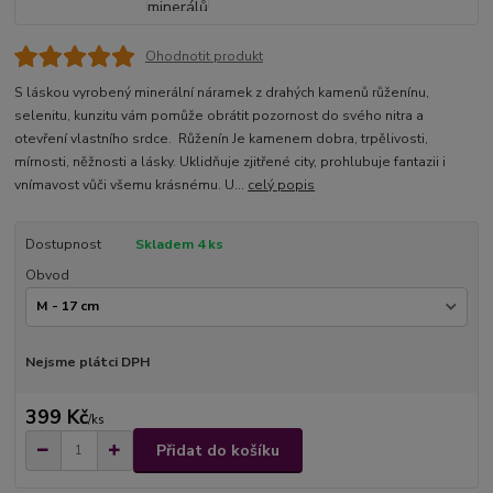
Ohodnotit produkt
S láskou vyrobený minerální náramek z drahých kamenů růženínu,
selenitu, kunzitu vám pomůže obrátit pozornost do svého nitra a
otevření vlastního srdce. Růženín Je kamenem dobra, trpělivosti,
mírnosti, něžnosti a lásky. Uklidňuje zjitřené city, prohlubuje fantazii i
vnímavost vůči všemu krásnému. U...
celý popis
Dostupnost
Skladem 4 ks
Obvod
Nejsme plátci DPH
399 Kč
/
ks
Přidat do košíku