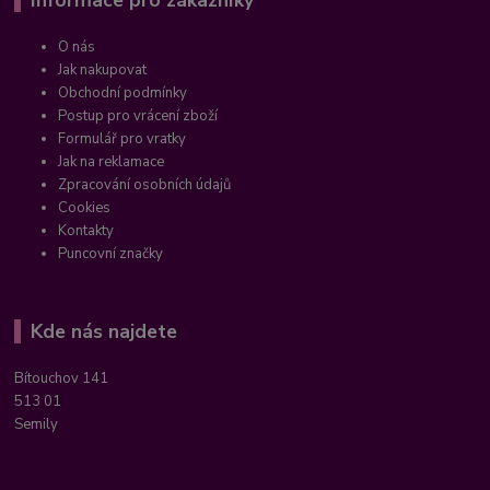
Informace pro zákazníky
O nás
Jak nakupovat
Obchodní podmínky
Postup pro vrácení zboží
Formulář pro vratky
Jak na reklamace
Zpracování osobních údajů
Cookies
Kontakty
Puncovní značky
Kde nás najdete
Bítouchov 141
513 01
Semily