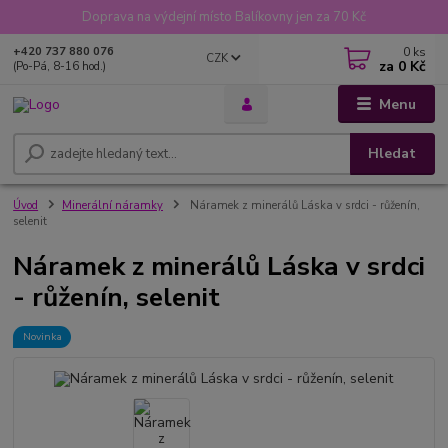
Doprava na výdejní místo Balíkovny jen za 70 Kč
0
ks
+420 737 880 076
CZK
za
0 Kč
(Po-Pá, 8-16 hod.)
Menu
Hledat
Úvod
Minerální náramky
Náramek z minerálů Láska v srdci - růženín,
selenit
Náramek z minerálů Láska v srdci
- růženín, selenit
Novinka