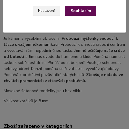
Souhlasím
Nastavení
Selenit je rozpustný, proto by neměl přijít do styku s vodou.
Kunzit
Je kámen s vysokými vibracemi.
Probouzí myšlenky vedoucí k
lásce s vzájemné
komunikaci.
Probouzí k činnosti srdeční centrum
a vyvolává ničím nepodmíněnou lásku.
Jemně očišťuje naše srdce
od bolesti
a tím nás uvede do harmonie a klidu. Pomáhá nám cítit
lásku k sobě i ostatním. Přináší pocit bezpečí. Posiluje schopnost
sebevyjádření. Kunzit pomáhá snižovat stres vyvolávající obavy.
Pomáhá k pročištění pozůstatků starých citů.
Zlepšuje náladu ve
chvílích pramenících z citových problémů.
Mosazné šatonové rondelky jsou bez niklu.
Velikost korálků je 8 mm.
Zboží zařazeno v kategoriích