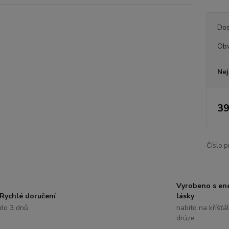
Dos
Ob
Nej
39
Číslo p
Vyrobeno s ene
Rychlé doručení
lásky
do 3 dnů
nabito na kříšťá
drúze