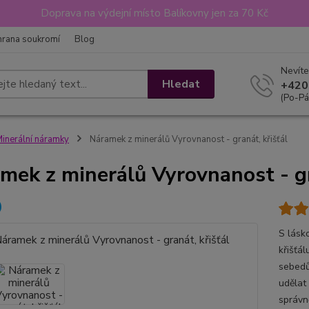
Doprava na výdejní místo Balíkovny jen za 70 Kč
hrana soukromí
Blog
Nevíte
Hledat
+420
(Po-Pá
inerální náramky
Náramek z minerálů Vyrovnanost - granát, křišťál
mek z minerálů Vyrovnanost - gr
S lásk
křišťál
sebedů
udělat
správně