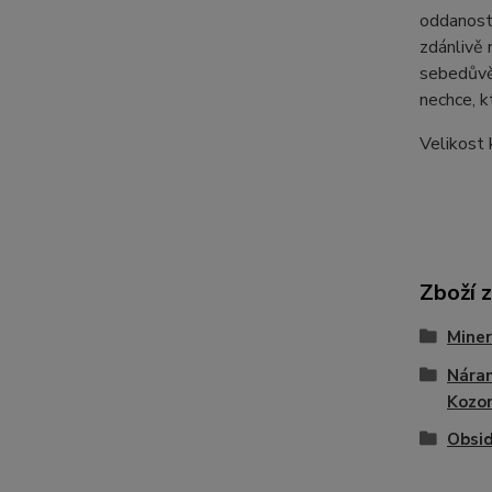
oddanost.
zdánlivě 
sebedůvěr
nechce, k
Velikost
Zboží 
Miner
Nára
Kozo
Obsid