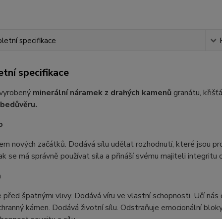
etní specifikace
tní specifikace
 vyrobený
minerální náramek z drahých kamenů
granátu, křišť
ebedůvěru.
o
m nových začátků. Dodává sílu udělat rozhodnutí, které jsou pr
ak se má správně používat síla a přináší svému majiteli integritu 
n
 před špatnými vlivy. Dodává víru ve vlastní schopnosti. Učí nás o
ochranný kámen. Dodává životní sílu. Odstraňuje emocionální bloky 
chopnost soucitu a sílu.