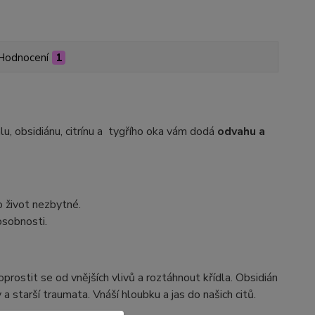
Hodnocení
1
álu, obsidiánu, citrínu a tygřího oka vám dodá
odvahu a
o život nezbytné.
osobnosti.
prostit se od vnějších vlivů a roztáhnout křídla. Obsidián
a starší traumata. Vnáší hloubku a jas do našich citů.