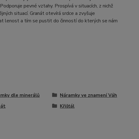
Podporuje pevné vztahy. Prospívá v situacích, z nichž
ných situací. Granát otevírá srdce a zvyšuje
 lenost a tím se pustit do činností do kterých se nám
mky dle minerálů
Náramky ve znamení Váh
nát
Křišťál