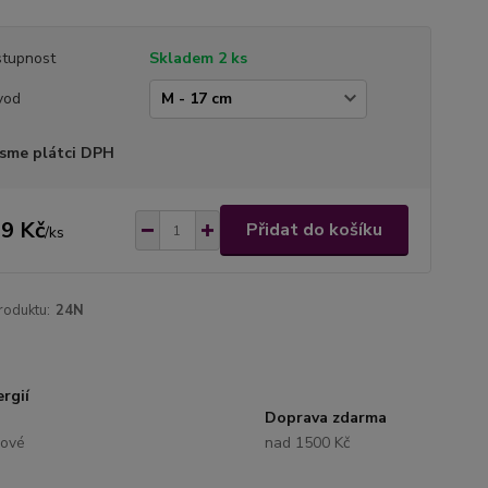
tupnost
Skladem 2 ks
vod
sme plátci DPH
9 Kč
Přidat do košíku
/
ks
roduktu:
24N
rgií
Doprava zdarma
lové
nad 1500 Kč