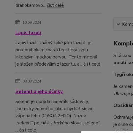
drahokamovo...
číst celé
10.09.2024
Kompl
Lapis lazuli
Komple
Lapis lazuli, známý také jako lazurit, je
polodrahokam charakteristický svou
S láskou
intenzivní modrou barvou. Tento minerál
posílí s
je složen především z lazuritu, a...
číst celé
Tygří ok
08.08.2024
Je kamene
Selenit a jeho účinky
Ukazuje j
Selenit je odrůda minerálu sádrovce,
Obsidiá
chemicky známého jako dihydrát síranu
vápenatého (CaSO4·2H2O). Název
Ochraňuje
„selenit“ pochází z řeckého slova „selene“,
je silně 
...
číst celé
Přináší s