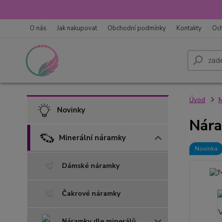
O nás
Jak nakupovat
Obchodní podmínky
Kontakty
Oc
Úvod
M
Novinky
Nára
Minerální náramky
Novinka
Dámské náramky
Čakrové náramky
Náramky dle minerálů