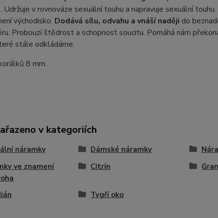
 Udržuje v rovnováze sexuální touhu a napravuje sexuální touhu. 
není východisko.
Dodává sílu, odvahu a vnáší naději
do beznaděj
u. Probouzí štědrost a schopnost soucitu. Pomáhá nám překonat
teré stále odkládáme.
 korálků 8 mm.
zařazeno v kategoriích
ální náramky
Dámské náramky
Nára
mky ve znamení
Citrín
Gra
roha
ián
Tygří oko