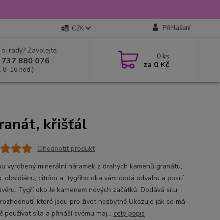
Přihlášení
CZK
 si rady? Zavolejte.
0
ks
 737 880 076
za
0 Kč
, 8-16 hod.)
anát, křišťál
Ohodnotit produkt
ou vyrobený minerální náramek z drahých kamenů granátu,
u, obsidiánu, citrínu a tygřího oka vám dodá odvahu a posílí
věru. Tygří oko Je kamenem nových začátků. Dodává sílu
 rozhodnutí, které jsou pro život nezbytné.Ukazuje jak se má
 používat síla a přináší svému maj...
celý popis