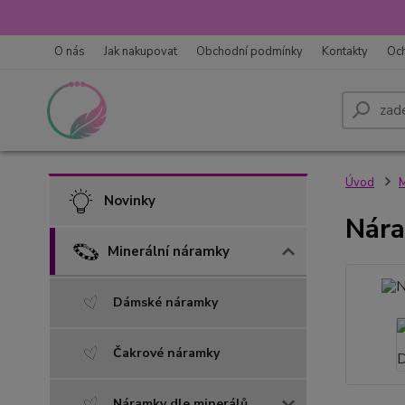
O nás
Jak nakupovat
Obchodní podmínky
Kontakty
Oc
Úvod
M
Novinky
Nára
Minerální náramky
Dámské náramky
Čakrové náramky
Náramky dle minerálů