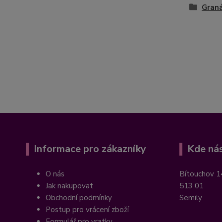
Gran
Informace pro zákazníky
Kde nás
O nás
Bítouchov 1
Jak nakupovat
513 01
Obchodní podmínky
Semily
Postup pro vrácení zboží
Formulář pro vratky