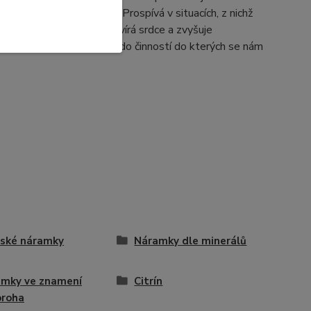
Podporuje pevné vztahy. Prospívá v situacích, z nichž
ných situací. Granát otevírá srdce a zvyšuje
 lenost a tím se pustit do činností do kterých se nám
ské náramky
Náramky dle minerálů
mky ve znamení
Citrín
oroha