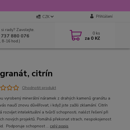
Přihlášení
CZK
 si rady? Zavolejte.
0
ks
 737 880 076
za
0 Kč
, 8-16 hod.)
granát, citrín
Ohodnotit produkt
ou vyrobený minerální náramek z drahých kamenů granátu a
 vás naučí znovu důvěřovat, i když jste zažili zklamání. Citrín
rozvíjet intelektuální a tvůrčí schopnosti, nalézt řešení při
ích nových projektů. Pomáhá překonat strach, nespokojenost
id. Podporuje schopnost ...
celý popis