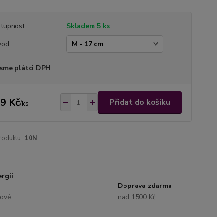
tupnost
Skladem 5 ks
vod
sme plátci DPH
9 Kč
Přidat do košíku
/
ks
roduktu:
10N
rgií
Doprava zdarma
lové
nad 1500 Kč