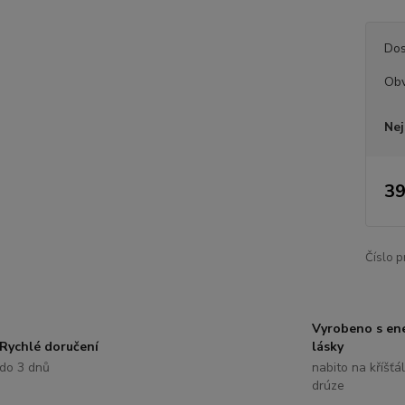
Dos
Ob
Nej
39
Číslo p
Vyrobeno s ene
Rychlé doručení
lásky
do 3 dnů
nabito na kříšťá
drúze