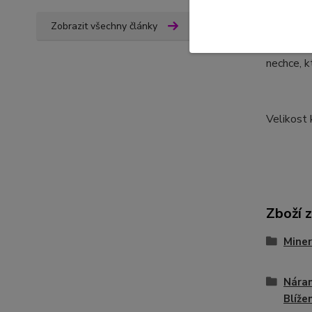
oddanost.
Zobrazit všechny články
zdánlivě 
sebedůvěr
nechce, k
Velikost 
Zboží 
Miner
Nára
Blíže