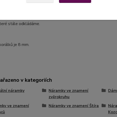
 Udržuje v rovnováze sexuální touhu a napravuje sexuální touhu. 
není východisko.
Dodává sílu, odvahu a vnáší naději
do beznaděj
u. Probouzí štědrost a schopnost soucitu. Pomáhá nám překonat
teré stále odkládáme.
korálků je 8 mm.
zařazeno v kategoriích
ální náramky
Náramky ve znamení
Dám
zvěrokruhu
mky ve znamení
Náramky ve znamení Štíra
Nára
nců
Koz