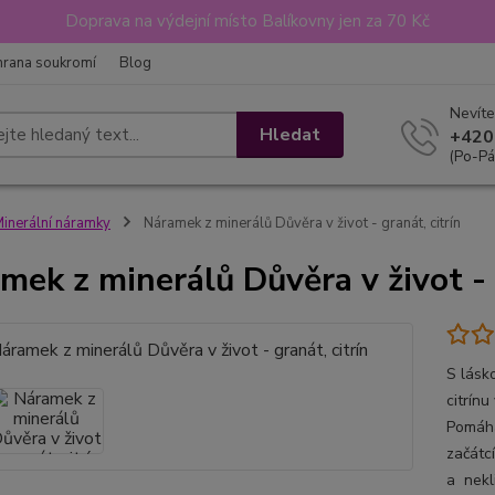
Doprava na výdejní místo Balíkovny jen za 70 Kč
hrana soukromí
Blog
Nevíte
Hledat
+420
(Po-Pá
inerální náramky
Náramek z minerálů Důvěra v život - granát, citrín
mek z minerálů Důvěra v život - 
S lásk
citrínu
Pomáhá 
začátc
a nekl