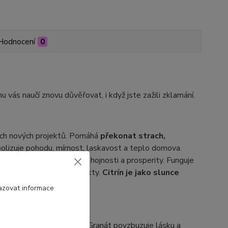
Hodnocení
0
ínu vás naučí znovu důvěřovat, i když jste zažili zklamání.
tcích nových projektů. Pomáhá
překonat strach,
olizuje pohodu, mírnost, laskavost a teplo domova.
. Přináší příjemný pocit hojnosti a prosperity. Funguje
oxické energie nebo konflikty.
Citrín je jako slunce
azovat informace
ových sil a jejich obnově. Granát povzbuzuje lásku a