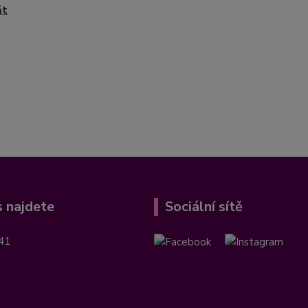
át
 najdete
Sociální sítě
41