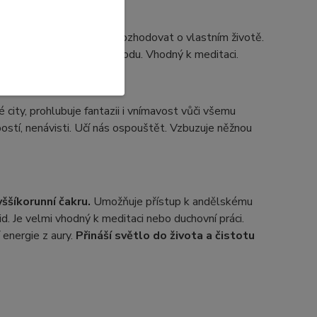
osti a zvyšuje schopnost rozhodovat o vlastním životě.
Přináší optimismus a pohodu. Vhodný k meditaci.
é city, prohlubuje fantazii i vnímavost vůči všemu
bostí, nenávisti. Učí nás ospouštět. Vzbuzuje něžnou
yšší
korunní čakru.
Umožňuje přístup k andělskému
id. Je velmi vhodný k meditaci nebo duchovní práci.
energie z aury.
Přináší světlo do života a čistotu