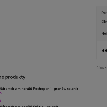
Dos
Ob
Nej
38
Číslo p
é produkty
Náramek z minerálů Pochopení - granát, selenit
Náramek z minerálů Světlo - selenit