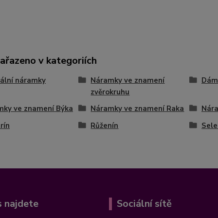
zařazeno v kategoriích
ální náramky
Náramky ve znamení
Dám
zvěrokruhu
mky ve znamení Býka
Náramky ve znamení Raka
Nára
rín
Růženín
Sele
 najdete
Sociální sítě