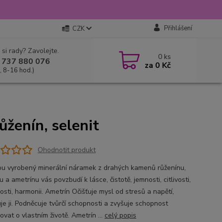
Přihlášení
CZK
 si rady? Zavolejte.
0
ks
 737 880 076
za
0 Kč
, 8-16 hod.)
ůženín, selenit
Ohodnotit produkt
ou vyrobený minerální náramek z drahých kamenů růženínu,
u a ametrínu vás povzbudí k lásce, čistotě, jemnosti, citlivosti,
sti, harmonii. Ametrín Očišťuje mysl od stresů a napětí,
je ji. Podněcuje tvůrčí schopnosti a zvyšuje schopnost
vat o vlastním životě. Ametrín ...
celý popis