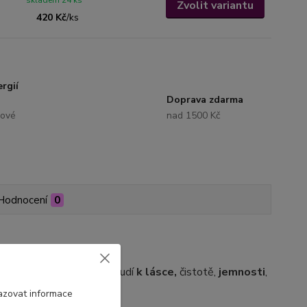
skladem 24 ks
Zvolit variantu
420 Kč
/
ks
rgií
Doprava zdarma
lové
nad 1500 Kč
Hodnocení
0
enitu a ametrínu vás povzbudí
k lásce,
čistotě,
jemnosti
,
azovat informace