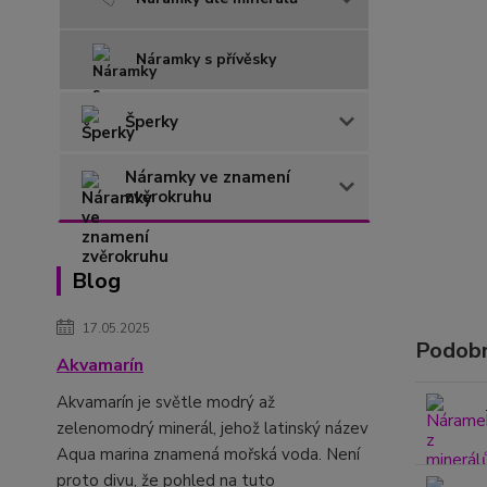
Náramky s přívěsky
Šperky
Náramky ve znamení
zvěrokruhu
Blog
17.05.2025
Podobn
Akvamarín
Akvamarín je světle modrý až
zelenomodrý minerál, jehož latinský název
Aqua marina znamená mořská voda. Není
proto divu, že pohled na tuto