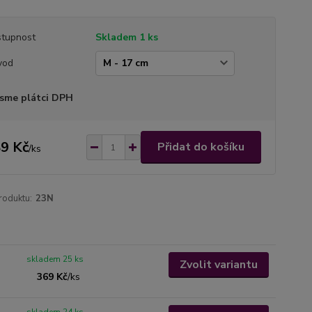
tupnost
Skladem 1 ks
vod
sme plátci DPH
9 Kč
Přidat do košíku
/
ks
roduktu:
23N
skladem 25 ks
Zvolit variantu
369 Kč
/
ks