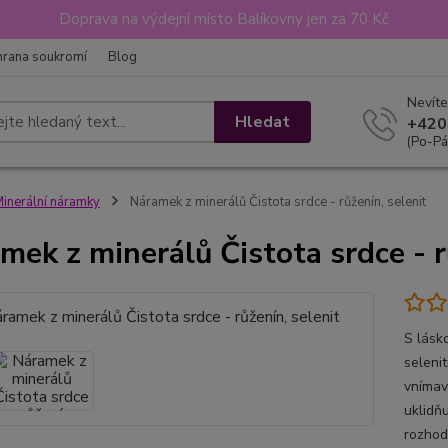
Doprava na výdejní místo Balíkovny jen za 70 Kč
hrana soukromí
Blog
Nevíte
Hledat
+420
(Po-Pá
inerální náramky
Náramek z minerálů Čistota srdce - růženín, selenit
mek z minerálů Čistota srdce - r
S lásk
selenit
vnímavo
uklidňu
rozhodo