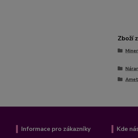
Zboží 
Miner
Nára
Amet
Informace pro zákazníky
Kde nás