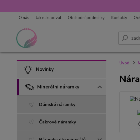
O nás
Jak nakupovat
Obchodní podmínky
Kontakty
Oc
Úvod
M
Novinky
Nára
Minerální náramky
Dámské náramky
Čakrové náramky
Náramky dle minerálů